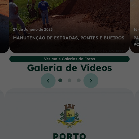
27 de Janeiro de 2025
16
MANUTENÇÃO DE ESTRADAS, PONTES E BUEIROS.
PA
P
Ver mais Galerias de Fotos
Galeria de Vídeos
Seção Galeria de Vídeos