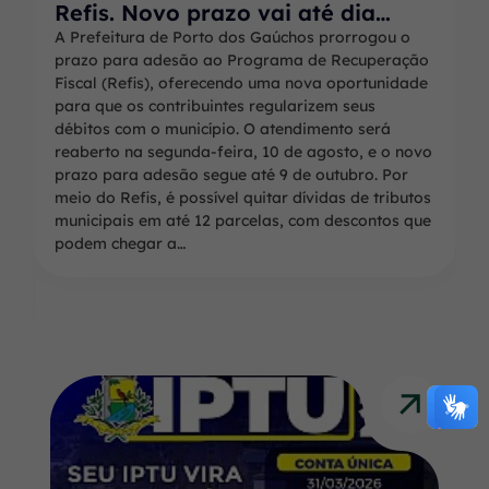
Refis. Novo prazo vai até dia…
a
A Prefeitura de Porto dos Gaúchos prorrogou o
P
a
prazo para adesão ao Programa de Recuperação
d
Fiscal (Refis), oferecendo uma nova oportunidade
P
b
para que os contribuintes regularizem seus
S
u
débitos com o município. O atendimento será
C
s
reaberto na segunda-feira, 10 de agosto, e o novo
p
9
prazo para adesão segue até 9 de outubro. Por
i
c
meio do Refis, é possível quitar dívidas de tributos
F
a
municipais em até 12 parcelas, com descontos que
s
podem chegar a…
(
[
a
l
t
+
3
]
I