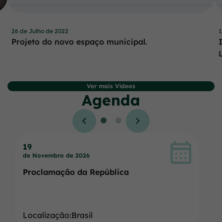
26 de Julho de 2022
1
Projeto do novo espaço municipal.
Ver mais Vídeos
Agenda
Seção Agenda
19
2
de Novembro de 2026
de
Proclamação da República
T
Localização:Brasil
L