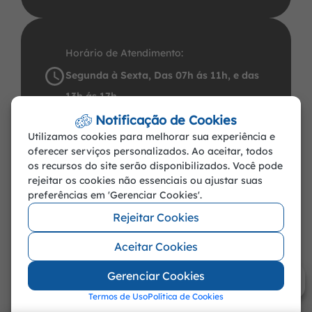
n
a
o
s
c
u
Horário de Atendimento:
t
e
t
Segunda à Sexta, Das 07h ás 11h, e das
a
b
u
13h ás 17h
g
o
b
Endereço:
Notificação de Cookies
r
o
e
Av. Praca Leopoldina Wilke, 19 - Centro
Utilizamos cookies para melhorar sua experiência e
a
k
oferecer serviços personalizados. Ao aceitar, todos
m
os recursos do site serão disponibilizados. Você pode
rejeitar os cookies não essenciais ou ajustar suas
preferências em 'Gerenciar Cookies'.
©2026 - Prefeitura de Porto Dos Gaúchos
Rejeitar Cookies
- MT - Todos os direitos reservados
Aceitar Cookies
Gerenciar Cookies
Termos de Uso
Política de Cookies
Abr