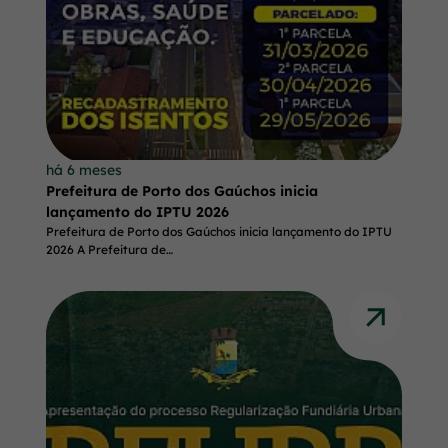
r
p
a
r
a
o
há 6 meses
Prefeitura de Porto dos Gaúchos inicia
r
lançamento do IPTU 2026
o
Prefeitura de Porto dos Gaúchos inicia lançamento do IPTU
2026 A Prefeitura de…
d
a
p
é
[
a
l