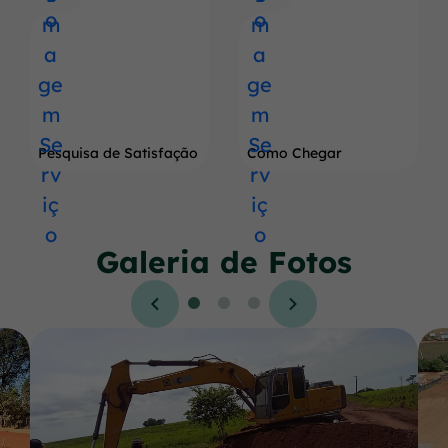
Pesquisa de Satisfação
Como Chegar
Galeria de Fotos
Seção Galeria de Fotos