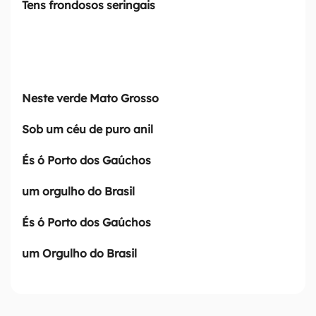
Tens frondosos seringais
r
p
a
r
Neste verde Mato Grosso
a
o
Sob um céu de puro anil
r
És ó Porto dos Gaúchos
o
d
um orgulho do Brasil
a
És ó Porto dos Gaúchos
p
é
um Orgulho do Brasil
[
a
l