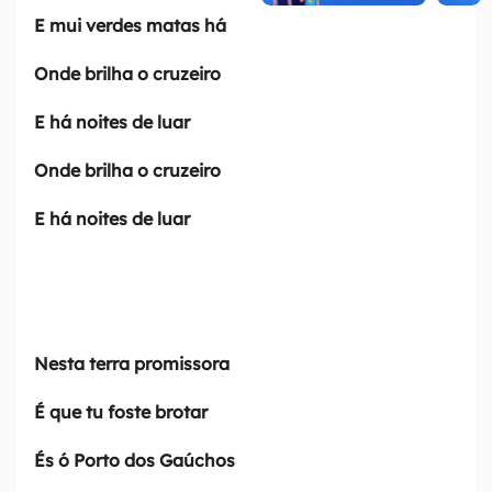
a
b
u
l
e
E mui verdes matas há
g
o
b
i
n
Onde brilha o cruzeiro
r
o
e
d
u
a
k
a
[
E há noites de luar
m
d
a
Onde brilha o cruzeiro
e
l
t
E há noites de luar
+
2
]
I
Nesta terra promissora
r
É que tu foste brotar
p
a
És ó Porto dos Gaúchos
r