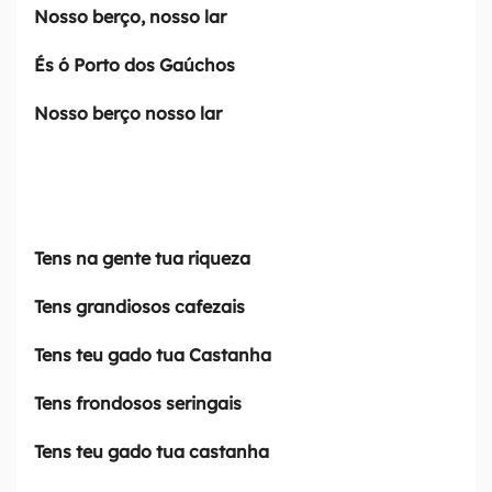
Nosso berço, nosso lar
a
a
És ó Porto dos Gaúchos
b
Nosso berço nosso lar
u
s
c
a
[
Tens na gente tua riqueza
a
Tens grandiosos cafezais
l
t
Tens teu gado tua Castanha
+
Tens frondosos seringais
3
]
Tens teu gado tua castanha
I