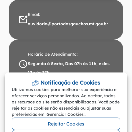
i
i
i
r
a
a
a
p
Email:
l
l
l
a
ouvidoria@portodosgauchos.mt.gov.br
I
F
Y
r
n
a
o
a
s
c
u
o
Horário de Atendimento:
t
e
t
r
Segunda à Sexta, Das 07h ás 11h, e das
a
b
u
o
13h ás 17h
g
o
b
d
Endereço:
Notificação de Cookies
r
o
e
a
Av. Praca Leopoldina Wilke, 19 - Centro
Utilizamos cookies para melhorar sua experiência e
a
k
p
oferecer serviços personalizados. Ao aceitar, todos
m
os recursos do site serão disponibilizados. Você pode
é
rejeitar os cookies não essenciais ou ajustar suas
[
preferências em 'Gerenciar Cookies'.
©2026 - Prefeitura de Porto Dos Gaúchos
a
Rejeitar Cookies
- MT - Todos os direitos reservados
l