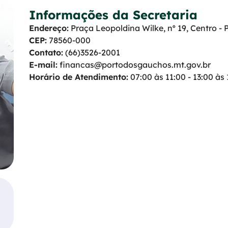
S
Informações da Secretaria
o
Endereço:
Praça Leopoldina Wilke, nº 19, Centro -
c
CEP:
78560-000
i
Contato:
(66)3526-2001
a
E-mail:
financas@portodosgauchos.mt.gov.br
Horário de Atendimento:
07:00 às 11:00 - 13:00 às
l
I
n
s
t
a
g
r
a
m