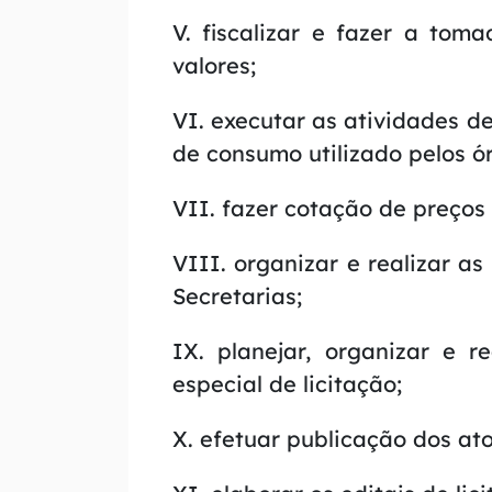
a
V. fiscalizar e fazer a to
a
valores;
b
VI. executar as atividades de
u
de consumo utilizado pelos 
s
c
VII. fazer cotação de preços
a
[
VIII. organizar e realizar a
a
Secretarias;
l
IX. planejar, organizar e r
t
especial de licitação;
+
3
X. efetuar publicação dos ato
]
I