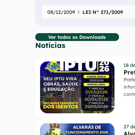
08/12/2009
LEI N° 271/2009
Ver todos os Downloads
Notícias
Seção Notícias da secretaria
18 d
Pre
Pref
infor
cont
27 d
Alv