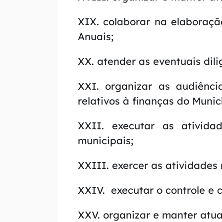
t
XIX. colaborar na elaboraçã
+
Anuais;
4
]
XX. atender as eventuais dil
XXI. organizar as audiênci
relativos à finanças do Munic
XXII. executar as ativida
municipais;
XXIII. exercer as atividades r
XXIV. executar o controle e 
XXV. organizar e manter atua