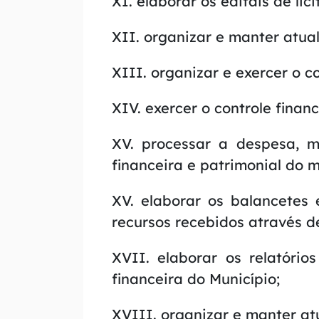
XI. elaborar os editais de lici
r
XII. organizar e manter atua
p
a
XIII. organizar e exercer o c
r
a
XIV. exercer o controle finan
o
XV. processar a despesa, m
r
financeira e patrimonial do m
o
d
XV. elaborar os balancetes
a
recursos recebidos através d
p
é
XVII. elaborar os relatório
[
financeira do Município;
a
XVIII. organizar e manter at
l