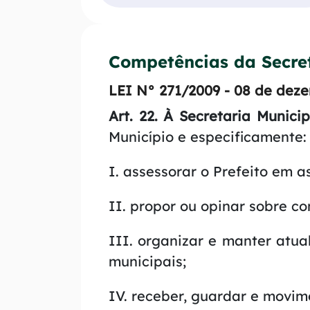
i
l
e
c
i
n
i
d
u
Competências da Secre
p
a
[
a
LEI N° 271/2009 - 08 de dez
d
a
l
Art. 22. À Secretaria Munici
e
l
F
Município e especificamente:
t
i
+
I. assessorar o Prefeito em 
n
2
a
]
II. propor ou opinar sobre co
n
I
ç
III. organizar e manter atu
r
a
municipais;
p
s
a
IV. receber, guardar e movime
r