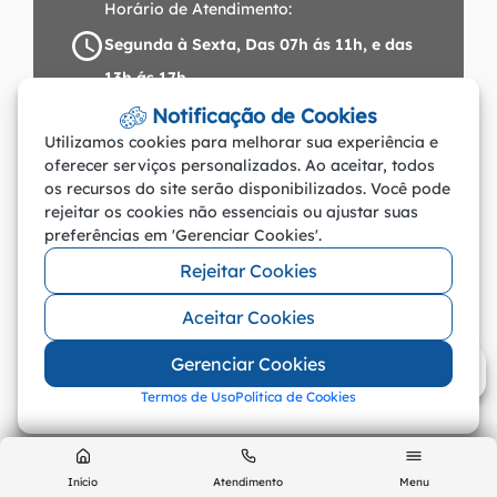
Horário de Atendimento:
a
t
e
t
Segunda à Sexta, Das 07h ás 11h, e das
a
a
b
u
13h ás 17h
b
g
o
b
Endereço:
Notificação de Cookies
u
r
o
e
Av. Praca Leopoldina Wilke, 19 - Centro
Utilizamos cookies para melhorar sua experiência e
s
a
k
oferecer serviços personalizados. Ao aceitar, todos
c
m
os recursos do site serão disponibilizados. Você pode
rejeitar os cookies não essenciais ou ajustar suas
a
preferências em 'Gerenciar Cookies'.
[
©2026 - Prefeitura de Porto Dos Gaúchos
Rejeitar Cookies
- MT - Todos os direitos reservados
a
Aceitar Cookies
l
t
Gerenciar Cookies
+
Termos de Uso
Política de Cookies
Abr
3
]
I
Início
Atendimento
Menu